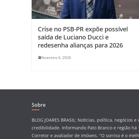
Crise no PSB-PR expõe possível
saída de Luciano Ducci e
redesenha alianças para 2026
fevereiro 6, 2026
Sobre
BLOG JOARES BRASIL: Notícias, política, negócios e
credibilidade. Informando Pato Branco e região há 
Corretor e avaliador de imóveis. "O sorriso é o mel