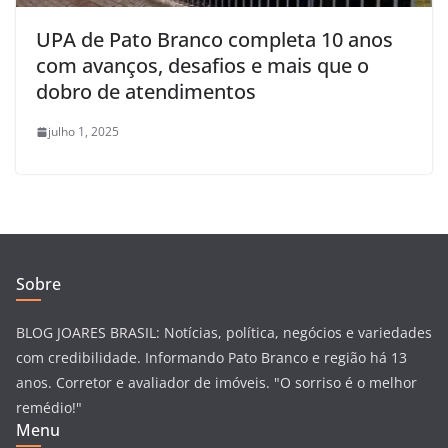
UPA de Pato Branco completa 10 anos
com avanços, desafios e mais que o
dobro de atendimentos
julho 1, 2025
Sobre
BLOG JOARES BRASIL: Notícias, política, negócios e variedades
com credibilidade. Informando Pato Branco e região há 13
anos. Corretor e avaliador de imóveis. "O sorriso é o melhor
remédio!"
Menu