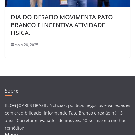
DIA DO DESAFIO MOVIMENTA PATO
BRANCO E INCENTIVA ATIVIDADE
FISICA.
maio 28, 2025
Sobre
BLOG JOARES BRASIL: Notícias, política, negócios e variedades
com credibilidade. Informando Pato Branco e região há 13
anos. Corretor e avaliador de imóveis. "O sorriso é o melhor
remédio!"
Menu